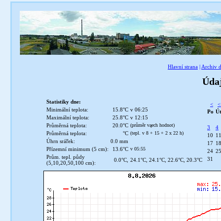
Hlavní strana
|
Archiv d
Údaj
Statistiky dne:
<
<
Minimální teplota:
15.8°C
v 06:25
Po
Ú
Maximální teplota:
25.8°C
v 12:15
Průměrná teplota:
20.0°C
(průměr vąech hodnot)
3
4
Průměrná teplota:
°C
(tepl. v 8 + 15 + 2 x 22 h)
10
1
Úhrn sráľek:
0.0 mm
17
1
Přízemní minimum (5 cm):
13.6°C
v 05:55
24
2
Prům. tepl. půdy
31
0.0°C,
24.1°C, 24.1°C, 22.6°C, 20.3°C
(5,10,20,50,100 cm):